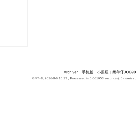
Archiver
|
手机版
|
小黑屋
|
绵羊仔JOG90
GMT+8, 2026-8-6 10:23
, Processed in 0.061653 second(s), 5 queries .