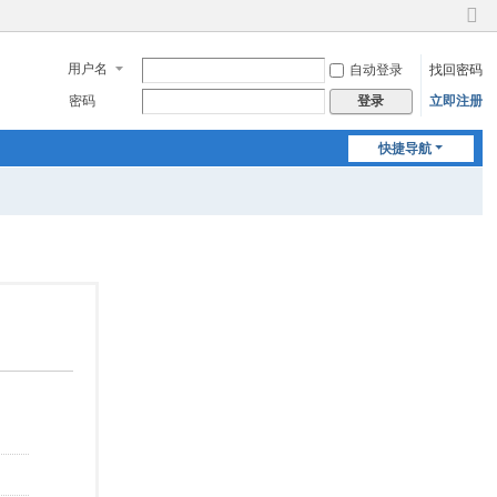
切
换
用户名
自动登录
找回密码
到
窄
密码
立即注册
登录
版
快捷导航